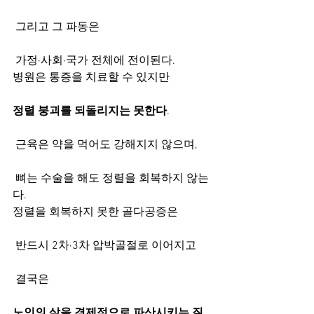
 그리고 그 파동은
 가정·사회·국가 전체에 전이된다.
병원은 통증을 치료할 수 있지만
정렬 붕괴를 되돌리지는 못한다
.
 근육은 약을 먹어도 강해지지 않으며,
 뼈는 수술을 해도 정렬을 회복하지 않는
다.
정렬을 회복하지 못한 골다공증은
 반드시 2차·3차 압박골절로 이어지고
 결국은
노인의 삶을 경제적으로 파산시키는 질