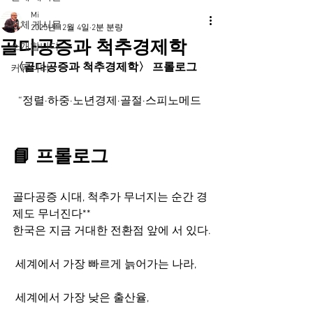
Mi
전체 게시물
2025년 12월 4일
2분 분량
골다공증과 척추경제학
소개합니다
〈골다공증과 척추경제학〉 프롤로그 
커뮤니티
  “정렬·하중·노년경제·골절·스피노메드 
📘 프롤로그
골다공증 시대, 척추가 무너지는 순간 경
제도 무너진다**
한국은 지금 거대한 전환점 앞에 서 있다.
 세계에서 가장 빠르게 늙어가는 나라,
 세계에서 가장 낮은 출산율,