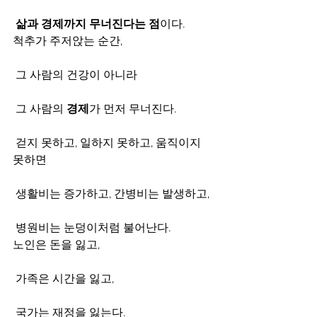
 삶과 경제까지 무너진다는 점
이다.
척추가 주저앉는 순간,
 그 사람의 건강이 아니라
 그 사람의 
경제
가 먼저 무너진다.
 걷지 못하고, 일하지 못하고, 움직이지 
못하면
 생활비는 증가하고, 간병비는 발생하고,
 병원비는 눈덩이처럼 불어난다.
노인은 돈을 잃고,
 가족은 시간을 잃고,
 국가는 재정을 잃는다.