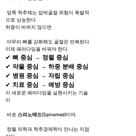
 앞쪽 척추체는 압박골절 위험이 폭발적
으로 상승한다.
하중이 바뀌지 않으면
 아무리 뼈를 강화해도 골절은 반복된다.
이제 패러다임을 바꿔야 한다.
✔ 
뼈 중심 → 정렬 중심
✔ 
약물 중심 → 하중 분배 중심
✔ 
병원 중심 → 자립 중심
✔ 
치료 중심 → 예방 중심
이 새로운 패러다임을 실현시키는 기술
이
 바로 
스피노메드(Spinomed)
이며,
 정렬 의학과 척추경제학이 만나는 지점