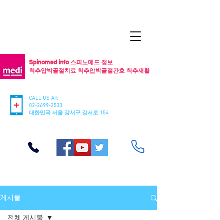
Spinomed info 스피노메드 정보
척추압박골절치료 척추압박골절간호 척추재활
CALL US AT:
02-2699-3533
​대한민국 서울 강서구 강서로 154
게시물
전체 게시물