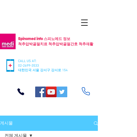
Spinomed info 스피노메드 정보
척추압박골절치료 척추압박골절간호 척추재활
CALL US AT:
02-2699-3533
​대한민국 서울 강서구 강서로 154
게시물
전체 게시물