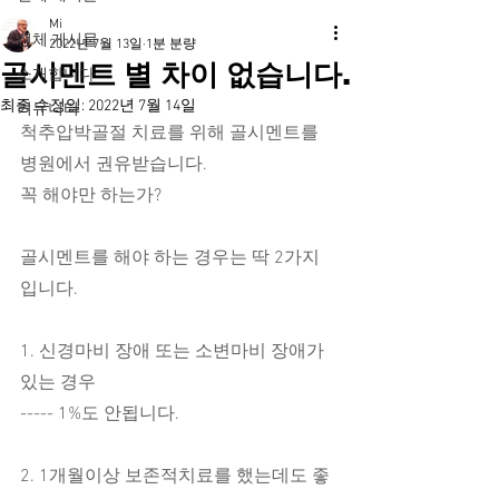
Mi
전체 게시물
2022년 7월 13일
1분 분량
골시멘트 별 차이 없습니다.
소개합니다
최종 수정일:
2022년 7월 14일
커뮤니티
척추압박골절 치료를 위해 골시멘트를 
병원에서 권유받습니다.
꼭 해야만 하는가?
골시멘트를 해야 하는 경우는 딱 2가지
입니다.
1. 신경마비 장애 또는 소변마비 장애가 
있는 경우
----- 1%도 안됩니다.
2. 1개월이상 보존적치료를 했는데도 좋