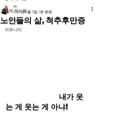
Mi
전체 게시물
2022년 1월 7일
1분 분량
노인들의 삶, 척추후만증
소개합니다
커뮤니티
                         내가 웃
는 게 웃는 게 아냐!    