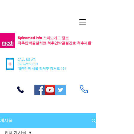
Spinomed info 스피노메드 정보
척추압박골절치료 척추압박골절간호 척추재활
CALL US AT:
02-2699-3533
​대한민국 서울 강서구 강서로 154
게시물
전체 게시물