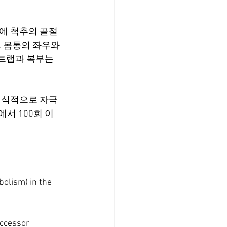
에 척추의 골절 
 몸통의 좌우와 
트랩과 복부는 
의식적으로 자극
서 100회 이
olism) in the 
ccessor 