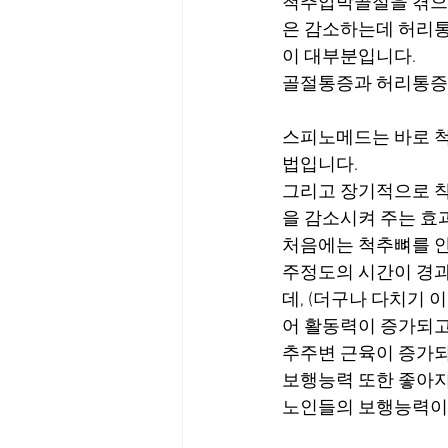
척추압박골절을 겪으신
은 감소하는데 허리
이 대부분입니다.
골절통증과 허리통증(
스피노메드는 바로 
법입니다.
그리고 장기적으로 착
을 감소시켜 주는 효
처음에는 척추뼈를 안
주정도의 시간이 경과
데, (더구나 다치기
어 활동력이 증가되고
추주변 근육이 증가
보행능력 또한 좋아
노인들의 보행능력이