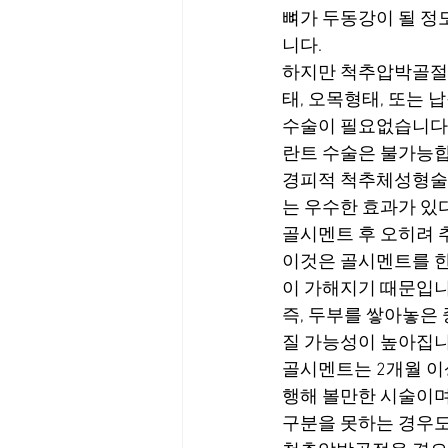
뼈가 두동강이 될 정
니다.
하지만 척추압박골절
태, 오목형태, 또는
수술이 필요없습니다.
란트 수술은 불가능합
경피적 척추체성형술,
는 우수한 효과가 있
골시멘트 후 오히려 
이것은 골시멘트를 한
이 가해지기 때문입니
즉, 두부를 쌓아놓은
질 가능성이 높아집니
골시멘트는 2개월 이
행해 볼만한 시술이며
구분을 못하는 경우도