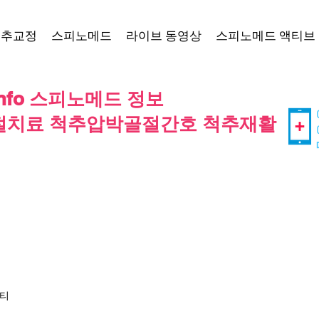
척추교정
스피노메드
라이브 동영상
스피노메드 액티브
 info 스피노메드 정보
치료 척추압박골절간호 척추재활
티