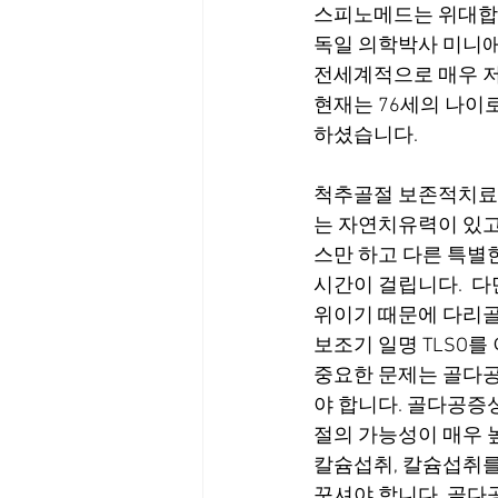
스피노메드는 위대합
독일 의학박사 미니
전세계적으로 매우 
현재는 76세의 나이로
하셨습니다.
척추골절 보존적치료입
는 자연치유력이 있고
스만 하고 다른 특별
시간이 걸립니다.  
위이기 때문에 다리골
보조기 일명 TLSO를
중요한 문제는 골다공
야 합니다. 골다공증
절의 가능성이 매우 
칼슘섭취, 칼슘섭취를
꾸셔야 합니다. 골다