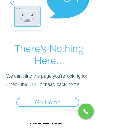
There’s Nothing
Here...
We can’t find the page you’re looking for.
Check the URL, or head back home.
Go Home
VISIT US
서울 강서구 강서로 154, (화곡동 힐탑빌딩 2층)