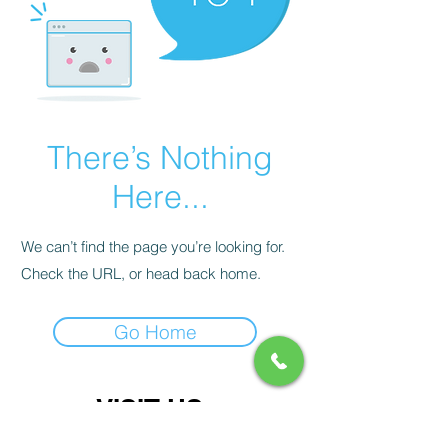
There’s Nothing
Here...
We can’t find the page you’re looking for.
Check the URL, or head back home.
Go Home
VISIT US
서울 강서구 강서로 154, (화곡동 힐탑빌딩 2층)