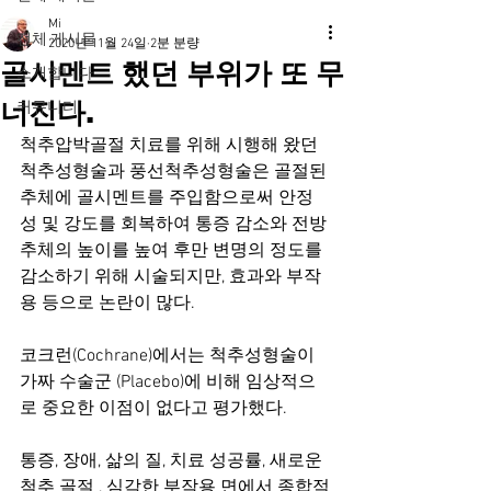
Mi
전체 게시물
2020년 11월 24일
2분 분량
골시멘트 했던 부위가 또 무
소개합니다
너진다.
커뮤니티
척추압박골절 치료를 위해 시행해 왔던 
척추성형술과 풍선척추성형술은 골절된 
추체에 골시멘트를 주입함으로써 안정
성 및 강도를 회복하여 통증 감소와 전방 
추체의 높이를 높여 후만 변명의 정도를 
감소하기 위해 시술되지만, 효과와 부작
용 등으로 논란이 많다. 
코크런(Cochrane)에서는 척추성형술이 
가짜 수술군 (Placebo)에 비해 임상적으
로 중요한 이점이 없다고 평가했다. 
통증, 장애, 삶의 질, 치료 성공률, 새로운 
척추 골절 , 심각한 부작용 면에서 종합적