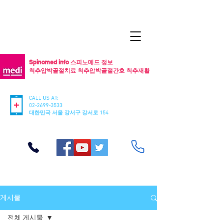
Spinomed info 스피노메드 정보
척추압박골절치료 척추압박골절간호 척추재활
CALL US AT:
02-2699-3533
​대한민국 서울 강서구 강서로 154
게시물
전체 게시물