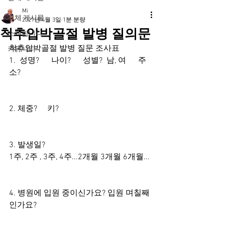
Mi
전체 게시물
2021년 4월 3일
1분 분량
척추압박골절 발병 질의문
소개합니다
척추압박골절 발병 질문 조사표
커뮤니티
1.  성명?      나이?      성별?  남, 여      주
소? 
2. 체중?     키? 
3. 발생일? 
1주, 2주 , 3주, 4주...2개월 3개월 6개월... 
4. 병원에 입원 중이신가요? 입원 며칠째
인가요?