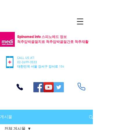
Spinomed info 스피노메드 정보
척추압박골절치료 척추압박골절간호 척추재활
CALL US AT:
02-2699-3533
​대한민국 서울 강서구 강서로 154
게시물
전체 게시물