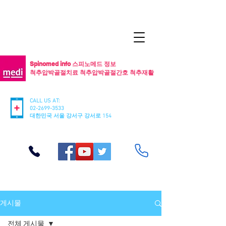
Spinomed info 스피노메드 정보
척추압박골절치료 척추압박골절간호 척추재활
CALL US AT:
02-2699-3533
​대한민국 서울 강서구 강서로 154
게시물
전체 게시물