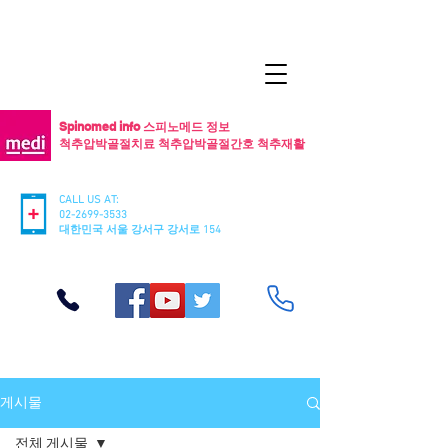
Spinomed info 스피노메드 정보
척추압박골절치료 척추압박골절간호 척추재활
CALL US AT:
02-2699-3533
​대한민국 서울 강서구 강서로 154
게시물
전체 게시물